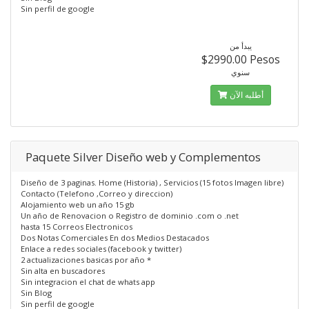
Sin perfil de google
يبدأ من
$2990.00 Pesos
سنوي
أطلبه الآن
Paquete Silver Diseño web y Complementos
Diseño de 3 paginas. Home (Historia) , Servicios (15 fotos Imagen libre)
Contacto (Telefono ,Correo y direccion)
Alojamiento web un año 15 gb
Un año de Renovacion o Registro de dominio .com o .net
hasta 15 Correos Electronicos
Dos Notas Comerciales En dos Medios Destacados
Enlace a redes sociales (facebook y twitter)
2 actualizaciones basicas por año *
Sin alta en buscadores
Sin integracion el chat de whats app
Sin Blog
Sin perfil de google