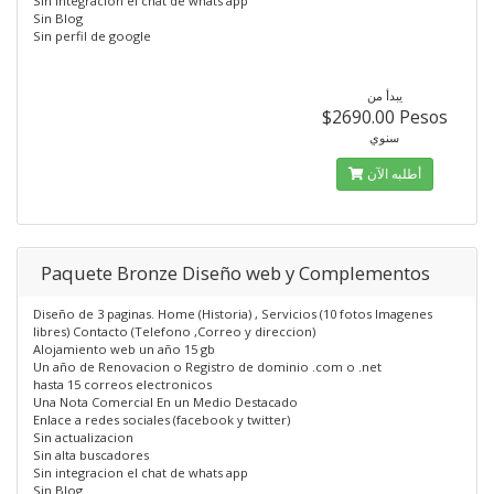
Sin integracion el chat de whats app
Sin Blog
Sin perfil de google
يبدأ من
$2690.00 Pesos
سنوي
أطلبه الآن
Paquete Bronze Diseño web y Complementos
Diseño de 3 paginas. Home (Historia) , Servicios (10 fotos Imagenes
libres) Contacto (Telefono ,Correo y direccion)
Alojamiento web un año 15 gb
Un año de Renovacion o Registro de dominio .com o .net
hasta 15 correos electronicos
Una Nota Comercial En un Medio Destacado
Enlace a redes sociales (facebook y twitter)
Sin actualizacion
Sin alta buscadores
Sin integracion el chat de whats app
Sin Blog