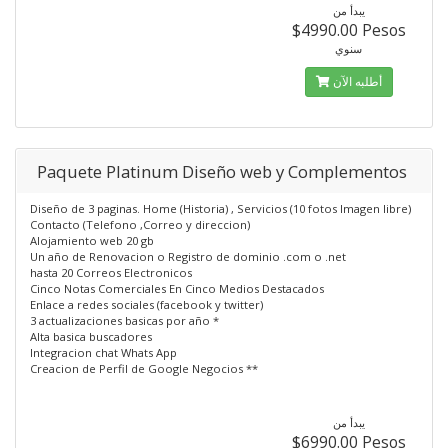
يبدأ من
$4990.00 Pesos
سنوي
أطلبه الآن
Paquete Platinum Diseño web y Complementos
Diseño de 3 paginas. Home (Historia) , Servicios (10 fotos Imagen libre)
Contacto (Telefono ,Correo y direccion)
Alojamiento web 20 gb
Un año de Renovacion o Registro de dominio .com o .net
hasta 20 Correos Electronicos
Cinco Notas Comerciales En Cinco Medios Destacados
Enlace a redes sociales (facebook y twitter)
3 actualizaciones basicas por año *
Alta basica buscadores
Integracion chat Whats App
Creacion de Perfil de Google Negocios **
يبدأ من
$6990.00 Pesos