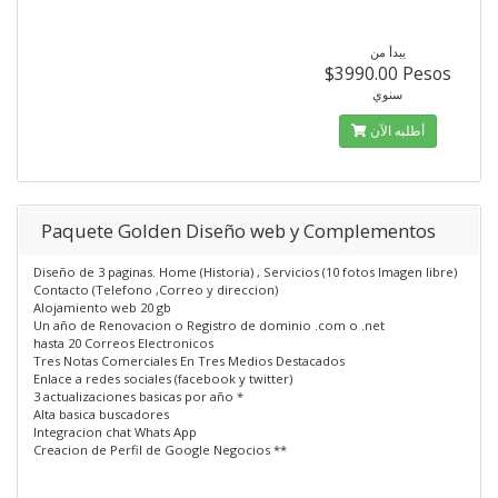
يبدأ من
$3990.00 Pesos
سنوي
أطلبه الآن
Paquete Golden Diseño web y Complementos
Diseño de 3 paginas. Home (Historia) , Servicios (10 fotos Imagen libre)
Contacto (Telefono ,Correo y direccion)
Alojamiento web 20 gb
Un año de Renovacion o Registro de dominio .com o .net
hasta 20 Correos Electronicos
Tres Notas Comerciales En Tres Medios Destacados
Enlace a redes sociales (facebook y twitter)
3 actualizaciones basicas por año *
Alta basica buscadores
Integracion chat Whats App
Creacion de Perfil de Google Negocios **