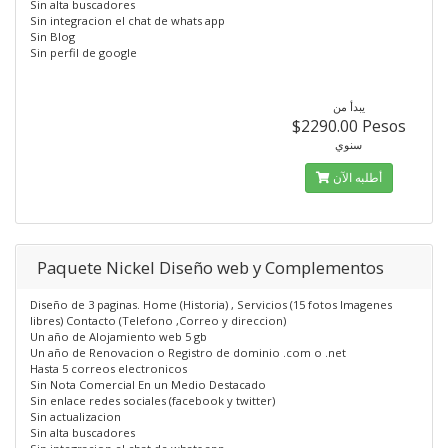
Sin alta buscadores
Sin integracion el chat de whats app
Sin Blog
Sin perfil de google
يبدأ من
$2290.00 Pesos
سنوي
أطلبه الآن
Paquete Nickel Diseño web y Complementos
Diseño de 3 paginas. Home (Historia) , Servicios (15 fotos Imagenes
libres) Contacto (Telefono ,Correo y direccion)
Un año de Alojamiento web 5 gb
Un año de Renovacion o Registro de dominio .com o .net
Hasta 5 correos electronicos
Sin Nota Comercial En un Medio Destacado
Sin enlace redes sociales (facebook y twitter)
Sin actualizacion
Sin alta buscadores