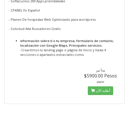
- Softacuolus 200 Apps preinstaladas
- CPANEL En Español
--Planen De hospedae Web Optimizado para wordpress
- Solicitud Alta Buscadores Gratis
información sobre ti o tu empresa, formulario de contacto,
localización con Google Maps, Principales servicios.
-Crearémos tu landing page o página de Inicio y hasta 4
secciones o apartados extras tales como
يبدأ من
$5900.00 Pesos
سنوي
أطلبه الآن