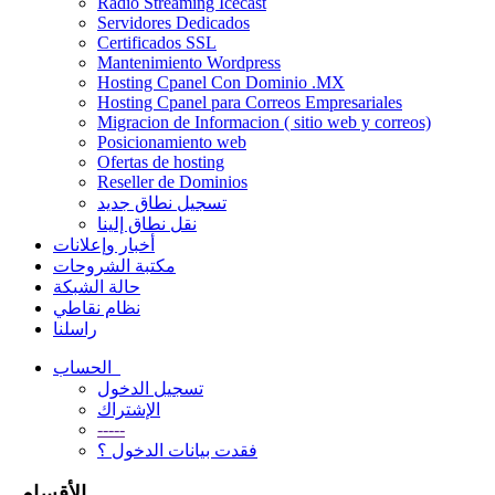
Radio Streaming Icecast
Servidores Dedicados
Certificados SSL
Mantenimiento Wordpress
Hosting Cpanel Con Dominio .MX
Hosting Cpanel para Correos Empresariales
Migracion de Informacion ( sitio web y correos)
Posicionamiento web
Ofertas de hosting
Reseller de Dominios
تسجيل نطاق جديد
نقل نطاق إلينا
أخبار وإعلانات
مكتبة الشروحات
حالة الشبكة
نظام نقاطي
راسلنا
الحساب
تسجيل الدخول
الإشتراك
-----
فقدت بيانات الدخول ؟
الأقسام