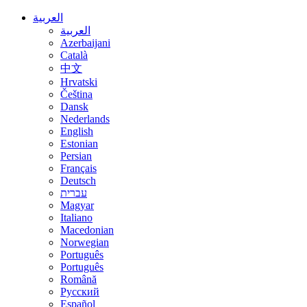
العربية
العربية
Azerbaijani
Català
中文
Hrvatski
Čeština
Dansk
Nederlands
English
Estonian
Persian
Français
Deutsch
עברית
Magyar
Italiano
Macedonian
Norwegian
Português
Português
Română
Русский
Español