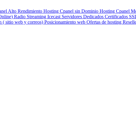
anel Alto Rendimiento
Hosting Cpanel sin Dominio
Hosting Cpanel M
Online)
Radio Streaming Icecast
Servidores Dedicados
Certificados S
 ( sitio web y correos)
Posicionamiento web
Ofertas de hosting
Resell