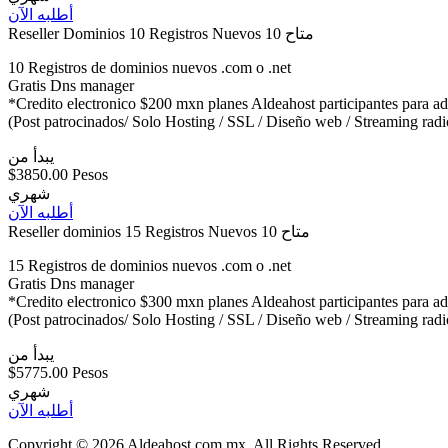
أطلبه الآن
Reseller Dominios 10 Registros Nuevos
10 متاح
10 Registros de dominios nuevos .com o .net
Gratis Dns manager
*Credito electronico $200 mxn planes Aldeahost participantes para ad
(Post patrocinados/ Solo Hosting / SSL / Diseño web / Streaming radi
يبدأ من
$3850.00 Pesos
شهري
أطلبه الآن
Reseller dominios 15 Registros Nuevos
10 متاح
15 Registros de dominios nuevos .com o .net
Gratis Dns manager
*Credito electronico $300 mxn planes Aldeahost participantes para ad
(Post patrocinados/ Solo Hosting / SSL / Diseño web / Streaming radi
يبدأ من
$5775.00 Pesos
شهري
أطلبه الآن
Copyright © 2026 Aldeahost.com.mx. All Rights Reserved.