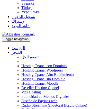
Svenska
Türkçe
Українська
تسجيل الدخول
الإشتراك
شاهد العربة
Toggle navigation
الرئيسية
المتجر
تصفح الكل
-----
Hosting Cpanel con Dominio
Hosting Cpanel Wordpress
Hosting Cpanel Alto Rendimiento
Hosting Cpanel sin Dominio
Hosting Cpanel Moodle
Reseller Hosting Cpanel
Vps Hosting
Publicidad en Medios Digitales
Diseño de Paginas web
Radio Streaming Shoutcast (Radio Online)