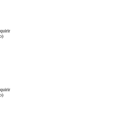
quirir
o)
quirir
o)