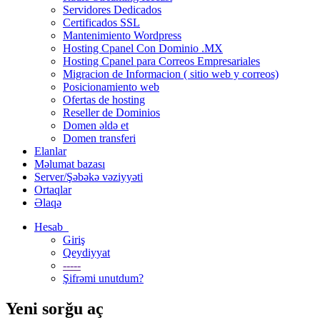
Servidores Dedicados
Certificados SSL
Mantenimiento Wordpress
Hosting Cpanel Con Dominio .MX
Hosting Cpanel para Correos Empresariales
Migracion de Informacion ( sitio web y correos)
Posicionamiento web
Ofertas de hosting
Reseller de Dominios
Domen əldə et
Domen transferi
Elanlar
Məlumat bazası
Server/Şəbəkə vəziyyəti
Ortaqlar
Əlaqə
Hesab
Giriş
Qeydiyyat
-----
Şifrəmi unutdum?
Yeni sorğu aç