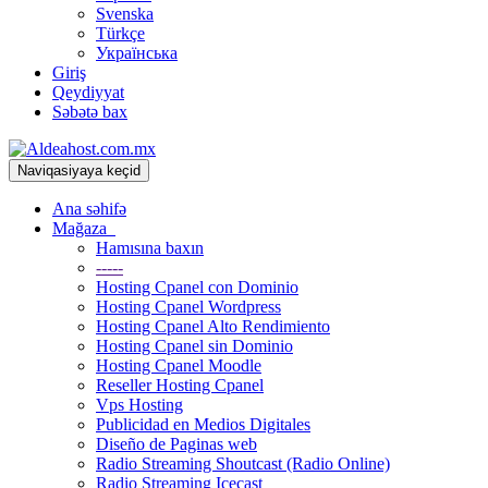
Svenska
Türkçe
Українська
Giriş
Qeydiyyat
Səbətə bax
Naviqasiyaya keçid
Ana səhifə
Mağaza
Hamısına baxın
-----
Hosting Cpanel con Dominio
Hosting Cpanel Wordpress
Hosting Cpanel Alto Rendimiento
Hosting Cpanel sin Dominio
Hosting Cpanel Moodle
Reseller Hosting Cpanel
Vps Hosting
Publicidad en Medios Digitales
Diseño de Paginas web
Radio Streaming Shoutcast (Radio Online)
Radio Streaming Icecast