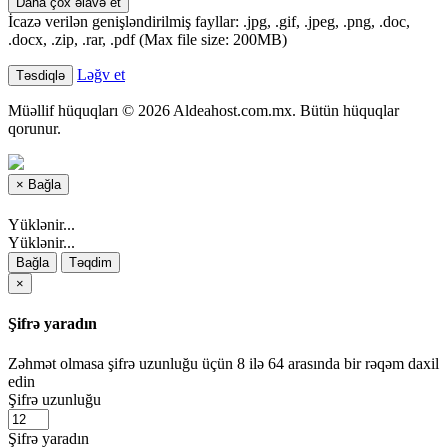
Daha çox əlavə et
İcazə verilən genişləndirilmiş fayllar: .jpg, .gif, .jpeg, .png, .doc,
.docx, .zip, .rar, .pdf (Max file size: 200MB)
Ləğv et
Müəllif hüquqları © 2026 Aldeahost.com.mx. Bütün hüquqlar
qorunur.
×
Bağla
Yüklənir...
Yüklənir...
Bağla
Təqdim
×
Şifrə yaradın
Zəhmət olmasa şifrə uzunluğu üçün 8 ilə 64 arasında bir rəqəm daxil
edin
Şifrə uzunluğu
Şifrə yaradın