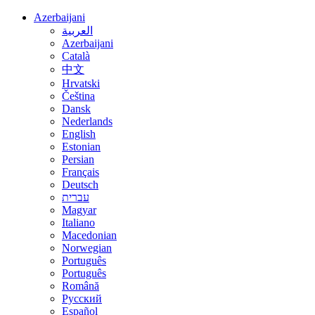
Azerbaijani
العربية
Azerbaijani
Català
中文
Hrvatski
Čeština
Dansk
Nederlands
English
Estonian
Persian
Français
Deutsch
עברית
Magyar
Italiano
Macedonian
Norwegian
Português
Português
Română
Русский
Español