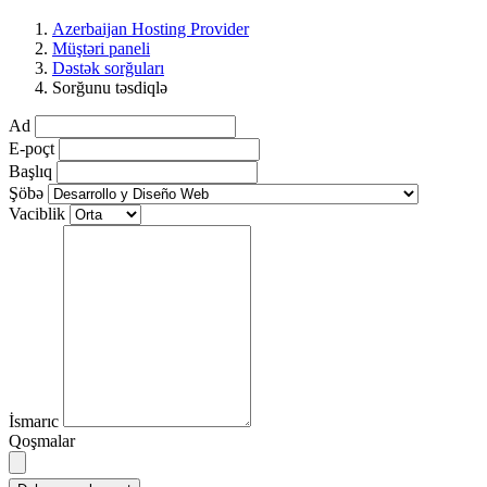
Azerbaijan Hosting Provider
Müştəri paneli
Dəstək sorğuları
Sorğunu təsdiqlə
Ad
E-poçt
Başlıq
Şöbə
Vaciblik
İsmarıc
Qoşmalar