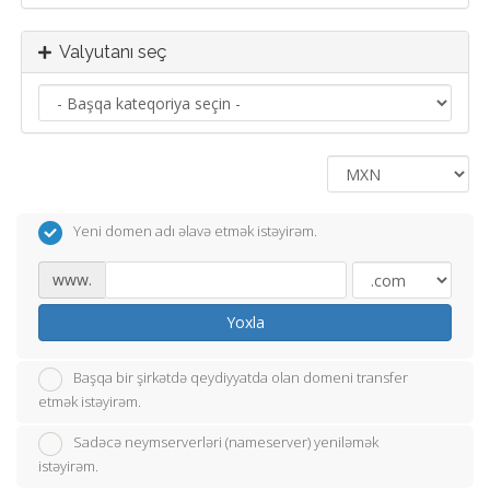
Valyutanı seç
Yeni domen adı əlavə etmək istəyirəm.
www.
Yoxla
Başqa bir şirkətdə qeydiyyatda olan domeni transfer
etmək istəyirəm.
Sadəcə neymserverləri (nameserver) yeniləmək
istəyirəm.