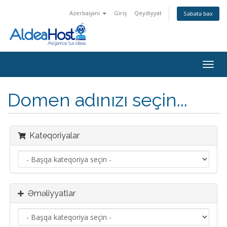
Azerbaijani
Giriş
Qeydiyyat
Səbətə bax
Naviq
keçid
Domen adınızı seçin...
Kateqoriyalar
Əməliyyatlar