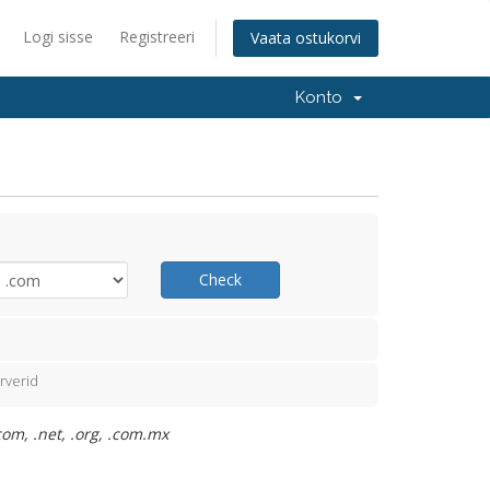
Logi sisse
Registreeri
Vaata ostukorvi
Konto
Check
rverid
om, .net, .org, .com.mx