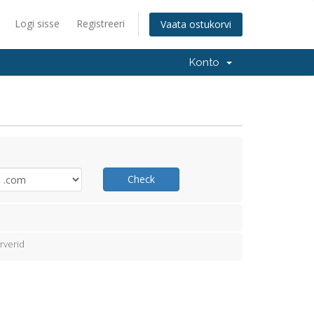
Logi sisse
Registreeri
Vaata ostukorvi
Konto
Check
rverid