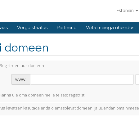
Estonian
baas
Võrgu staatus
Partnerid
Võta meiega ühendust
li domeen
Registreeri uus domeen
www.
Kanna üle oma domeen meile teisest registrist
Ma kavatsen kasutada enda olemasolevat domeeni ja uuendan oma nimese